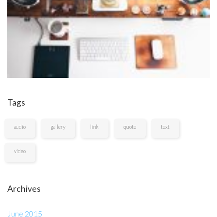
Tags
audio
gallery
link
quote
text
video
Archives
June 2015