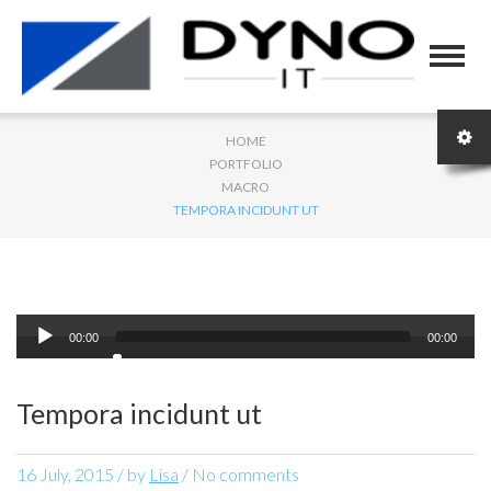
HOME
PORTFOLIO
MACRO
TEMPORA INCIDUNT UT
Audio
00:00
00:00
Player
Tempora incidunt ut
16 July, 2015
/
by
Lisa
/ No comments