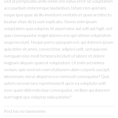
Sed ut perspiciatis unde omnis iste natus error sit voluptatem
accusantium doloremque laudantium, totam rem aperiam,
eaque ipsa quae ab illo inventore veritatis et quasi architecto
beatae vitae dicta sunt explicabo. Nemo enim ipsam
voluptatem quia voluptas sit aspernatur aut odit aut fugit, sed
quia consequuntur magni dolores eos qui ratione voluptatem
sequi nesciunt. Neque porro quisquam est, qui dolorem ipsum
quia dolor sit amet, consectetur, adipisci velit, sed quia non
numquam eius modi tempora incidunt ut labore et dolore
magnam aliquam quaerat voluptatem. Ut enim ad minima
veniam, quis nostrum exercitationem ullam corporis suscipit
laboriosam, nisi ut aliquid ex ea commodi consequatur? Quis
autem vel eum iure reprehenderit qui in ea voluptate velit
esse quam nihil molestiae consequatur, vel illum qui dolorem
eum fugiat quo voluptas nulla pariatur?
Post has no taxonomies