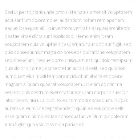
Sed ut perspiciatis unde omnis iste natus error sit voluptatem
accusantium doloremque laudantium, totam rem aperiam,
eaque ipsa quae ab illo inventore veritatis et quasi architecto
beatae vitae dicta sunt explicabo. Nemo enim ipsam
voluptatem quia voluptas sit aspernatur aut odit aut fugit, sed
quia consequuntur magni dolores eos qui ratione voluptatem
sequi nesciunt. Neque porro quisquam est, qui dolorem ipsum
quia dolor sit amet, consectetur, adipisci velit, sed quia non
numquam eius modi tempora incidunt ut labore et dolore
magnam aliquam quaerat voluptatem. Ut enim ad minima
veniam, quis nostrum exercitationem ullam corporis suscipit
laboriosam, nisi ut aliquid ex ea commodi consequatur? Quis
autem vel eum iure reprehenderit qui in ea voluptate velit
esse quam nihil molestiae consequatur, vel illum qui dolorem
eum fugiat quo voluptas nulla pariatur?