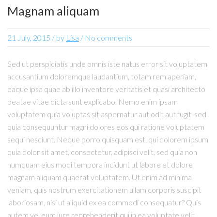
Magnam aliquam
21 July, 2015
/
by
Lisa
/ No comments
Sed ut perspiciatis unde omnis iste natus error sit voluptatem
accusantium doloremque laudantium, totam rem aperiam,
eaque ipsa quae ab illo inventore veritatis et quasi architecto
beatae vitae dicta sunt explicabo. Nemo enim ipsam
voluptatem quia voluptas sit aspernatur aut odit aut fugit, sed
quia consequuntur magni dolores eos qui ratione voluptatem
sequi nesciunt. Neque porro quisquam est, qui dolorem ipsum
quia dolor sit amet, consectetur, adipisci velit, sed quia non
numquam eius modi tempora incidunt ut labore et dolore
magnam aliquam quaerat voluptatem. Ut enim ad minima
veniam, quis nostrum exercitationem ullam corporis suscipit
laboriosam, nisi ut aliquid ex ea commodi consequatur? Quis
autem vel eum iure reprehenderit qui in ea voluptate velit