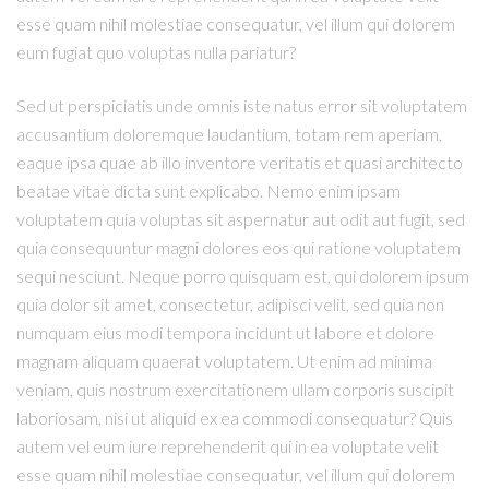
esse quam nihil molestiae consequatur, vel illum qui dolorem
eum fugiat quo voluptas nulla pariatur?
Sed ut perspiciatis unde omnis iste natus error sit voluptatem
accusantium doloremque laudantium, totam rem aperiam,
eaque ipsa quae ab illo inventore veritatis et quasi architecto
beatae vitae dicta sunt explicabo. Nemo enim ipsam
voluptatem quia voluptas sit aspernatur aut odit aut fugit, sed
quia consequuntur magni dolores eos qui ratione voluptatem
sequi nesciunt. Neque porro quisquam est, qui dolorem ipsum
quia dolor sit amet, consectetur, adipisci velit, sed quia non
numquam eius modi tempora incidunt ut labore et dolore
magnam aliquam quaerat voluptatem. Ut enim ad minima
veniam, quis nostrum exercitationem ullam corporis suscipit
laboriosam, nisi ut aliquid ex ea commodi consequatur? Quis
autem vel eum iure reprehenderit qui in ea voluptate velit
esse quam nihil molestiae consequatur, vel illum qui dolorem