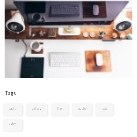
Tags
audio
gallery
link
quote
text
video