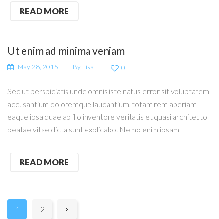
READ MORE
Ut enim ad minima veniam
May 28, 2015
By
Lisa
0
Sed ut perspiciatis unde omnis iste natus error sit voluptatem
accusantium doloremque laudantium, totam rem aperiam,
eaque ipsa quae ab illo inventore veritatis et quasi architecto
beatae vitae dicta sunt explicabo. Nemo enim ipsam
READ MORE
Pages:
1
2
