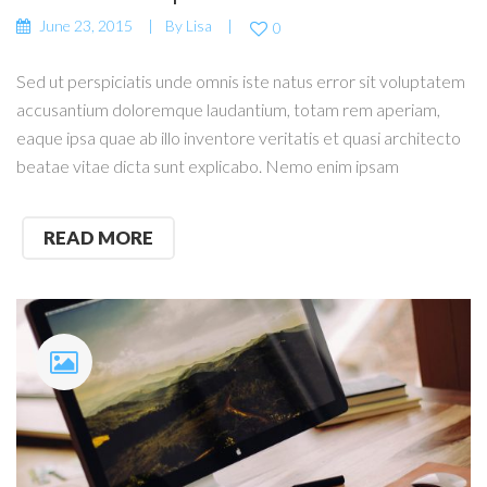
June 23, 2015
By
Lisa
0
Sed ut perspiciatis unde omnis iste natus error sit voluptatem
accusantium doloremque laudantium, totam rem aperiam,
eaque ipsa quae ab illo inventore veritatis et quasi architecto
beatae vitae dicta sunt explicabo. Nemo enim ipsam
READ MORE