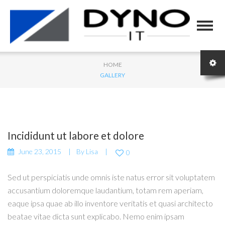
HOME
GALLERY
Incididunt ut labore et dolore
June 23, 2015
By
Lisa
0
Sed ut perspiciatis unde omnis iste natus error sit voluptatem
accusantium doloremque laudantium, totam rem aperiam,
eaque ipsa quae ab illo inventore veritatis et quasi architecto
beatae vitae dicta sunt explicabo. Nemo enim ipsam