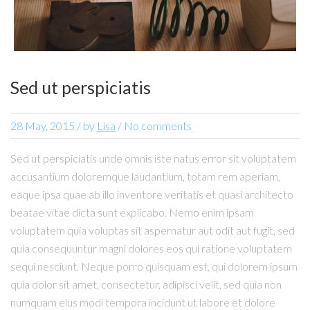
Sed ut perspiciatis
28 May, 2015
/
by
Lisa
/ No comments
Sed ut perspiciatis unde omnis iste natus error sit voluptatem
accusantium doloremque laudantium, totam rem aperiam,
eaque ipsa quae ab illo inventore veritatis et quasi architecto
beatae vitae dicta sunt explicabo. Nemo enim ipsam
voluptatem quia voluptas sit aspernatur aut odit aut fugit, sed
quia consequuntur magni dolores eos qui ratione voluptatem
sequi nesciunt. Neque porro quisquam est, qui dolorem ipsum
quia dolor sit amet, consectetur, adipisci velit, sed quia non
numquam eius modi tempora incidunt ut labore et dolore