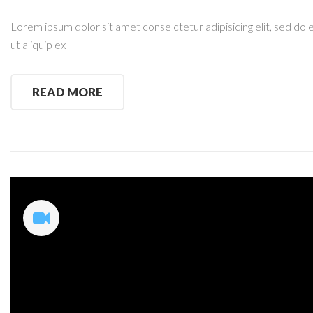
Lorem ipsum dolor sit amet conse ctetur adipisicing elit, sed do 
ut aliquip ex
READ MORE