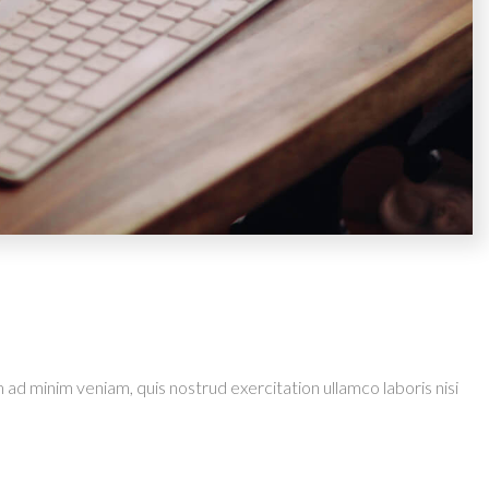
 ad minim veniam, quis nostrud exercitation ullamco laboris nisi