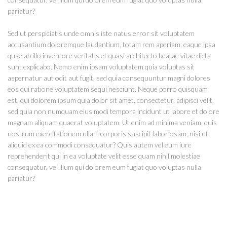
pariatur?
Sed ut perspiciatis unde omnis iste natus error sit voluptatem
accusantium doloremque laudantium, totam rem aperiam, eaque ipsa
quae ab illo inventore veritatis et quasi architecto beatae vitae dicta
sunt explicabo. Nemo enim ipsam voluptatem quia voluptas sit
aspernatur aut odit aut fugit, sed quia consequuntur magni dolores
eos qui ratione voluptatem sequi nesciunt. Neque porro quisquam
est, qui dolorem ipsum quia dolor sit amet, consectetur, adipisci velit,
sed quia non numquam eius modi tempora incidunt ut labore et dolore
magnam aliquam quaerat voluptatem. Ut enim ad minima veniam, quis
nostrum exercitationem ullam corporis suscipit laboriosam, nisi ut
aliquid ex ea commodi consequatur? Quis autem vel eum iure
reprehenderit qui in ea voluptate velit esse quam nihil molestiae
consequatur, vel illum qui dolorem eum fugiat quo voluptas nulla
pariatur?