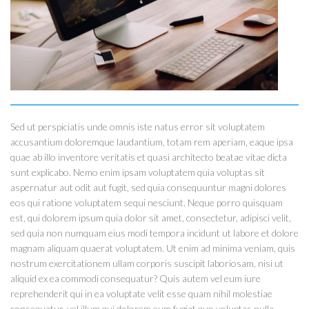
Sed ut perspiciatis unde omnis iste natus error sit voluptatem
accusantium doloremque laudantium, totam rem aperiam, eaque ipsa
quae ab illo inventore veritatis et quasi architecto beatae vitae dicta
sunt explicabo. Nemo enim ipsam voluptatem quia voluptas sit
aspernatur aut odit aut fugit, sed quia consequuntur magni dolores
eos qui ratione voluptatem sequi nesciunt. Neque porro quisquam
est, qui dolorem ipsum quia dolor sit amet, consectetur, adipisci velit,
sed quia non numquam eius modi tempora incidunt ut labore et dolore
magnam aliquam quaerat voluptatem. Ut enim ad minima veniam, quis
nostrum exercitationem ullam corporis suscipit laboriosam, nisi ut
aliquid ex ea commodi consequatur? Quis autem vel eum iure
reprehenderit qui in ea voluptate velit esse quam nihil molestiae
consequatur, vel illum qui dolorem eum fugiat quo voluptas nulla